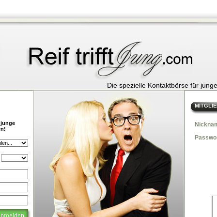
Die spezielle Kontaktbörse für jung
MITGLI
 junge
Nickna
en!
Passwor