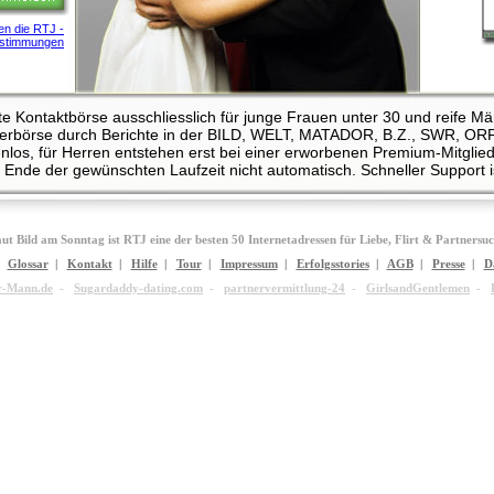
ten die RTJ -
stimmungen
erste Kontaktbörse ausschliesslich für junge Frauen unter 30 und reife M
nerbörse durch Berichte in der BILD, WELT, MATADOR, B.Z., SWR, OR
nlos, für Herren entstehen erst bei einer erworbenen Premium-Mitglied
 Ende der gewünschten Laufzeit nicht automatisch. Schneller Support is
ut Bild am Sonntag ist RTJ eine der besten 50 Internetadressen für Liebe, Flirt & Partnersu
|
Glossar
|
Kontakt
|
Hilfe
|
Tour
|
Impressum
|
Erfolgsstories
|
AGB
|
Presse
|
D
r-Mann.de
-
Sugardaddy-dating.com
-
partnervermittlung-24
-
GirlsandGentlemen
-