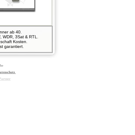
änner ab 40.
F, WDR, 3Sat & RTL.
schaft Kosten.
t garantiert.
che
atenschutz
Partner