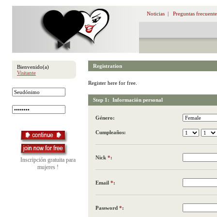
Noticias
|
Preguntas frecuente
Registration
Bienvenido(a)
Visitante
Register here for free.
Step 1: Información personal
Género:
Cumpleaños:
Nick
*
:
Inscripción gratuita para
mujeres !
Email
*
:
Password
*
: